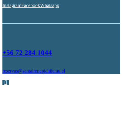
Instagram
Facebook
Whatsapp
+56 72 284 1044
reservas@santairenepichilemu.cl