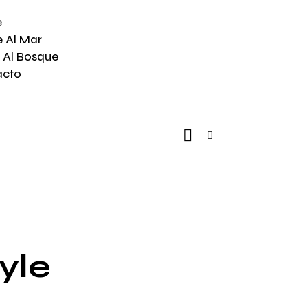
e
e Al Mar
 Al Bosque
acto
yle