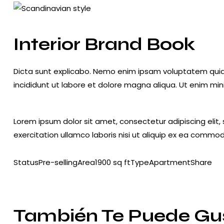
Interior Brand Book
Dicta sunt explicabo. Nemo enim ipsam voluptatem quia vo
incididunt ut labore et dolore magna aliqua. Ut enim mi
Lorem ipsum dolor sit amet, consectetur adipiscing elit
exercitation ullamco laboris nisi ut aliquip ex ea comm
Status
Pre-selling
Area
1900 sq ft
Type
Apartment
Share
Twitter-
Facebook
Share-
Copy
new
email
URL
to
También Te Puede Gu
clipboard