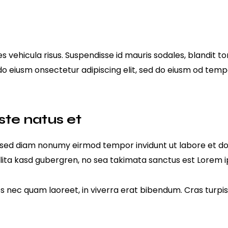
s vehicula risus. Suspendisse id mauris sodales, blandit tor
 do eiusm onsectetur adipiscing elit, sed do eiusm od tempo
ste natus et
r, sed diam nonumy eirmod tempor invidunt ut labore et d
lita kasd gubergren, no sea takimata sanctus est Lorem i
nec quam laoreet, in viverra erat bibendum. Cras turpis u