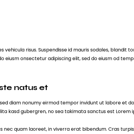
s vehicula risus. Suspendisse id mauris sodales, blandit tor
 do eiusm onsectetur adipiscing elit, sed do eiusm od tempo
ste natus et
r, sed diam nonumy eirmod tempor invidunt ut labore et d
lita kasd gubergren, no sea takimata sanctus est Lorem i
nec quam laoreet, in viverra erat bibendum. Cras turpis u