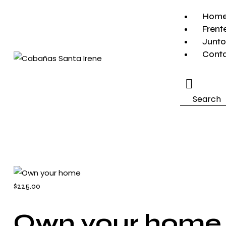
Hom
Frent
Junto
Cont
Search
$225.00
Own your home