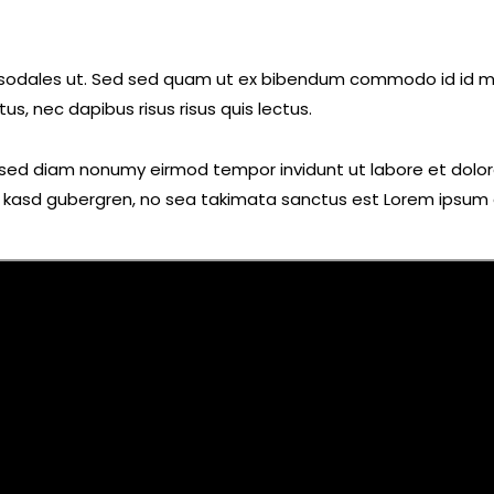
sodales ut. Sed sed quam ut ex bibendum commodo id id mag
s, nec dapibus risus risus quis lectus.
r, sed diam nonumy eirmod tempor invidunt ut labore et dolo
a kasd gubergren, no sea takimata sanctus est Lorem ipsum 