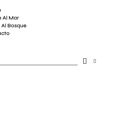
e
e Al Mar
 Al Bosque
acto