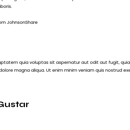
boris.
om Johnson
Share
atem quia voluptas sit aspernatur aut odit aut fugit, quia. 
 dolore magna aliqua. Ut enim minim veniam quis nostrud ex
Gustar