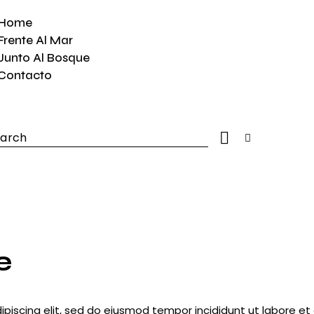
Home
Frente Al Mar
Junto Al Bosque
Contacto
h
e
ipiscing elit, sed do eiusmod tempor incididunt ut labore e