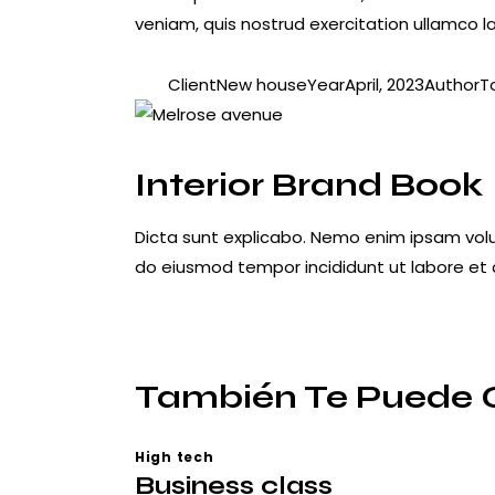
veniam, quis nostrud exercitation ullamco la
Client
New house
Year
April, 2023
Author
T
Twitter-
Facebook
Share-
Copy
new
email
URL
to
Interior Brand Book
clipboard
Dicta sunt explicabo. Nemo enim ipsam volupt
do eiusmod tempor incididunt ut labore et
También Te Puede 
High tech
Business class