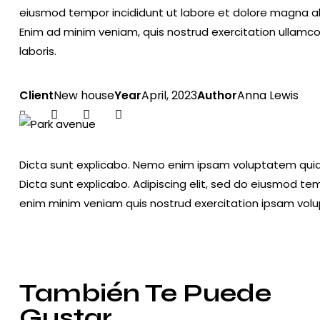
eiusmod tempor incididunt ut labore et dolore magna al
Enim ad minim veniam, quis nostrud exercitation ullamc
laboris.
Client
New house
Year
April, 2023
Author
Anna Lewis
Twitter-
Facebook
Share-
Copy
new
email
URL
to
Dicta sunt explicabo. Nemo enim ipsam voluptatem quia v
clipboard
Dicta sunt explicabo. Adipiscing elit, sed do eiusmod te
enim minim veniam quis nostrud exercitation ipsam vol
También Te Puede
Gustar