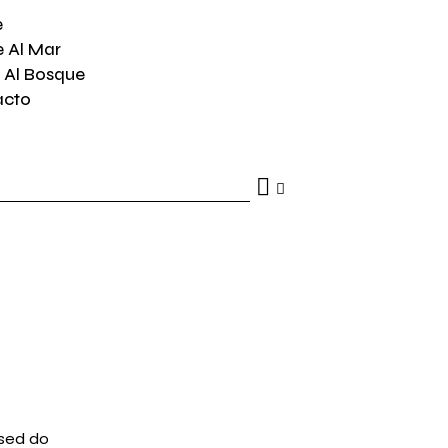
e
e Al Mar
 Al Bosque
acto
 sed do