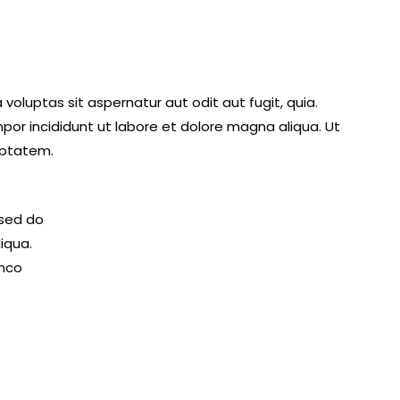
oluptas sit aspernatur aut odit aut fugit, quia.
mpor incididunt ut labore et dolore magna aliqua. Ut
uptatem.
 sed do
iqua.
amco