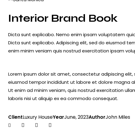
Interior Brand Book
Dicta sunt explicabo. Nemo enim ipsam voluptatem quia v
Dicta sunt explicabo. Adipiscing elit, sed do eiusmod te
enim minim veniam quis nostrud exercitation ipsam vol
Lorem ipsum dolor sit amet, consectetur adipiscing elit,
eiusmod tempor incididunt ut labore et dolore magna al
Ut enim ad minim veniam, quis nostrud exercitation ull
laboris nisi ut aliquip ex ea commodo consequat.
Client
Luxury House
Year
June, 2023
Author
John Miles
Twitter-
Facebook
Share-
Copy
new
email
URL