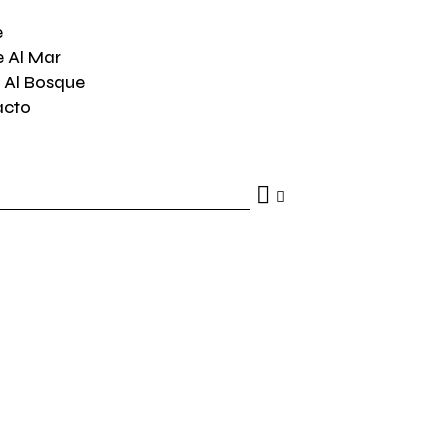
e
e Al Mar
 Al Bosque
acto