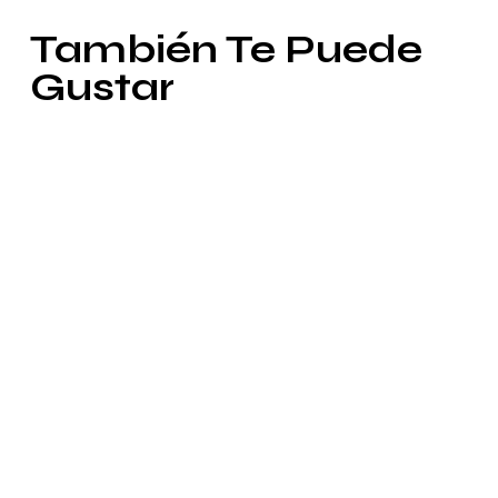
to
También Te Puede
clipboard
Gustar