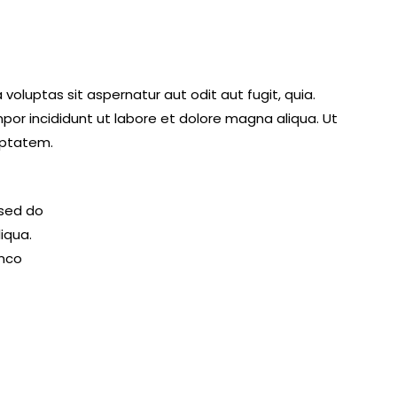
oluptas sit aspernatur aut odit aut fugit, quia.
mpor incididunt ut labore et dolore magna aliqua. Ut
uptatem.
 sed do
iqua.
amco