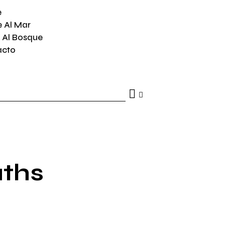
e
e Al Mar
 Al Bosque
acto
aths