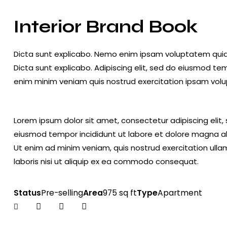
Interior Brand Book
Dicta sunt explicabo. Nemo enim ipsam voluptatem quia v
Dicta sunt explicabo. Adipiscing elit, sed do eiusmod te
enim minim veniam quis nostrud exercitation ipsam vol
Lorem ipsum dolor sit amet, consectetur adipiscing elit,
eiusmod tempor incididunt ut labore et dolore magna al
Ut enim ad minim veniam, quis nostrud exercitation ull
laboris nisi ut aliquip ex ea commodo consequat.
Status
Pre-selling
Area
975 sq ft
Type
Apartment
Twitter-
Facebook
Share-
Copy
new
email
URL