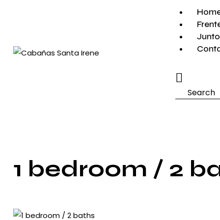
Hom
Frent
Junto
Cont
Search
1 bedroom / 2 b