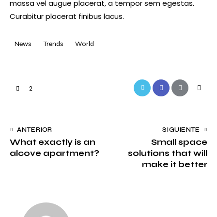
massa vel augue placerat, a tempor sem egestas.
Curabitur placerat finibus lacus.
News
Trends
World
Twitter-
Facebook
Share-
Copy
2
new
email
URL
to
Navegación
ANTERIOR
SIGUIENTE
clipbo
What exactly is an
Small space
de
alcove apartment?
solutions that will
entradas
make it better