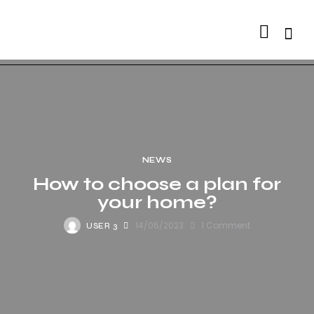
Searc
NEWS
How to choose a plan for
your home?
14/06/2023
1
Comment
USER 3