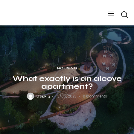
Searc
HOUSING
What exactly is an alcove
apartment?
13/06/2023
0
Comments
USER 3