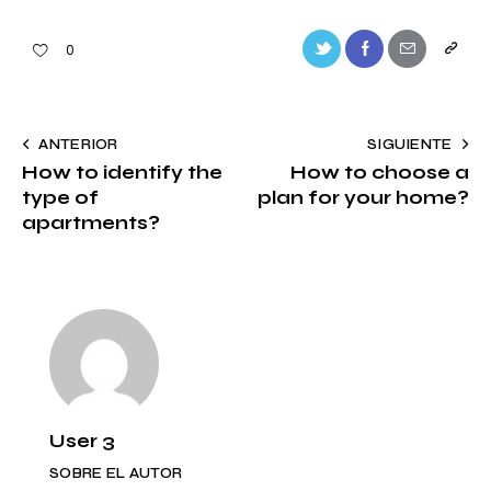
Twitter-
Facebook
Share-
Copy
0
new
email
URL
to
Navegación
ANTERIOR
SIGUIENTE
clipbo
How to identify the
How to choose a
de
type of
plan for your home?
entradas
apartments?
User 3
SOBRE EL AUTOR