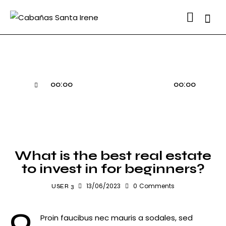
Searc
Reproductor
00:00
00:00
de
audio
STANDARD
What is the best real estate
to invest in for beginners?
13/06/2023
0
Comments
USER 3
Q
Proin faucibus nec mauris a sodales, sed