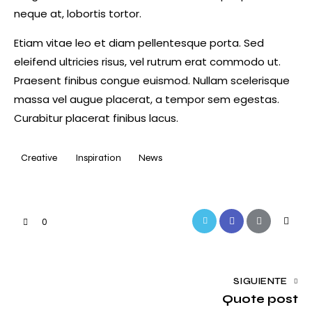
neque at, lobortis tortor.
Etiam vitae leo et diam pellentesque porta. Sed
eleifend ultricies risus, vel rutrum erat commodo ut.
Praesent finibus congue euismod. Nullam scelerisque
massa vel augue placerat, a tempor sem egestas.
Curabitur placerat finibus lacus.
Creative
Inspiration
News
Twitter-
Facebook
Share-
Copy
0
new
email
URL
to
Navegación
SIGUIENTE
clipbo
Quote post
de