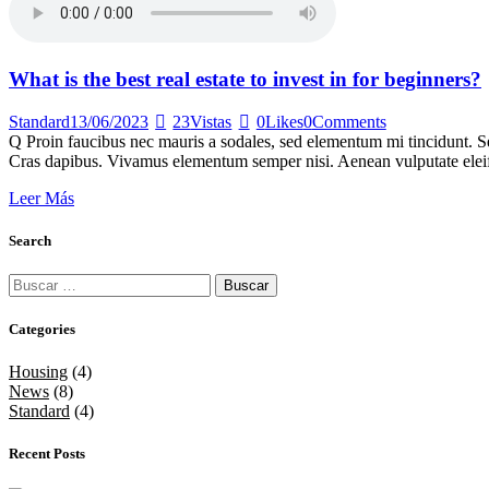
What is the best real estate to invest in for beginners?
Standard
13/06/2023
23
Vistas
0
Likes
0
Comments
Q Proin faucibus nec mauris a sodales, sed elementum mi tincidunt. Sed
Cras dapibus. Vivamus elementum semper nisi. Aenean vulputate eleifen
Leer Más
Search
Buscar:
Categories
Housing
(4)
News
(8)
Standard
(4)
Recent Posts