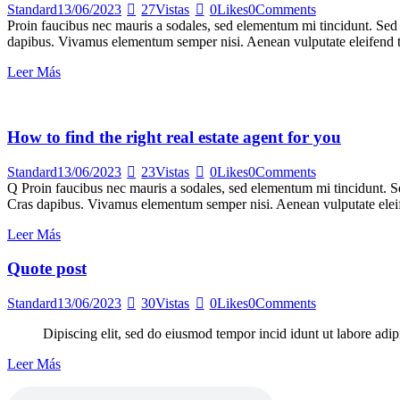
Standard
13/06/2023
27
Vistas
0
Likes
0
Comments
Proin faucibus nec mauris a sodales, sed elementum mi tincidunt. Sed e
dapibus. Vivamus elementum semper nisi. Aenean vulputate eleifend tel
Leer Más
How to find the right real estate agent for you
Standard
13/06/2023
23
Vistas
0
Likes
0
Comments
Q Proin faucibus nec mauris a sodales, sed elementum mi tincidunt. Sed
Cras dapibus. Vivamus elementum semper nisi. Aenean vulputate eleifen
Leer Más
Quote post
Standard
13/06/2023
30
Vistas
0
Likes
0
Comments
Dipiscing elit, sed do eiusmod tempor incid idunt ut labore adip
Leer Más